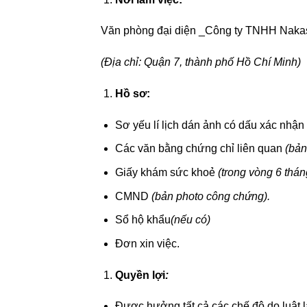
Văn phòng đại diện _Công ty TNHH Naka
(Địa chỉ: Quận 7, thành phố Hồ Chí Minh)
Hồ sơ:
Sơ yếu lí lịch dán ảnh có dấu xác nhận
Các văn bằng chứng chỉ liên quan
(bản
Giấy khám sức khoẻ
(trong vòng 6 thán
CMND
(bản photo công chứng).
Sổ hộ khẩu
(nếu có)
Đơn xin việc.
Quyền lợi
:
Được hưởng tất cả các chế độ do luật l