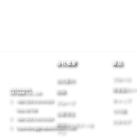
会社概要
製品
プロペラ
会社案内
推進器のパ
NAKASHIMA
組織
VIETNAM CO., LTD.
キャップ
+84-225-3 614 325
グループ
line /6/7/8
その他
企業理念
+84-225-3 614 329
カタログ
BODからのメッセ
tuyendung@nakashimavn.com
ージ