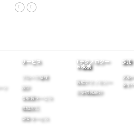
サービス
Tテクノロジー
採用
＆機械
プロペラ修理
グル
製造テクノロジー
＆イ
ーツ
設計
主要機械紹介
省燃費サービス
機械加工
CFD サービス