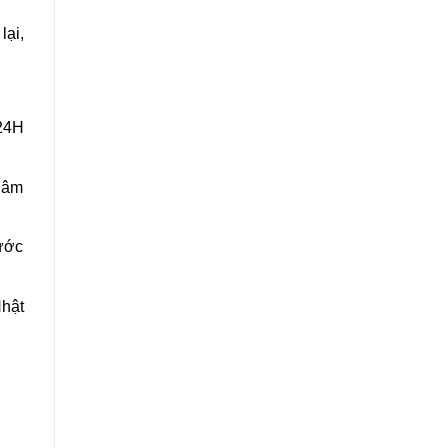
lại,
 24H
t âm
nước
Nhật