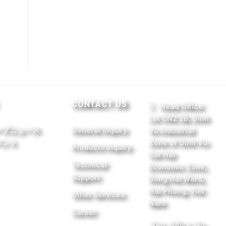
CONTACT US
Head Office:
Lot CN2.2B, Dinh
ープニュース
General Inquiry
Vu Industrial
ベント
Zone of Dinh Vu-
Products Inquiry
Cat Hai
Technical
Economic Zone,
Support
Dong Hai Ward,
Hai Phong, Viet
Other Services
Nam
Career
Rep. Office: No.