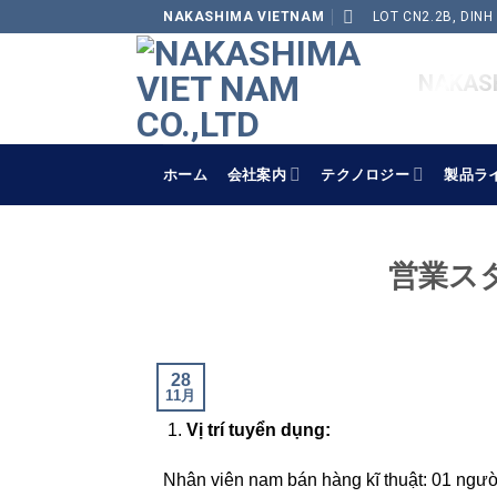
Skip
NAKASHIMA VIETNAM
LOT CN2.2B, DINH
to
content
NAKASH
ホーム
会社案内
テクノロジー
製品ラ
営業スタ
28
11月
Vị trí tuyển dụng:
Nhân viên nam bán hàng kĩ thuật: 01 ngư