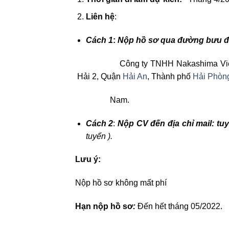
Liên hệ
:
Cách 1
:
Nộp hồ sơ qua đường bưu điệ
Công ty TNHH Nakashima Việt Nam 
Hải 2, Quận
Hải An
, Thành phố
Hải Phòn
Nam.
Cách 2
:
Nộp CV đến địa chỉ mail: 
tuyển
).
Lưu ý
:
Nộp hồ sơ không mất phí
Hạn nộp hồ sơ
:
Đến hết tháng 05/2022.