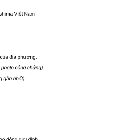
shima Việt Nam
 của địa phương.
 photo công chứng).
g gần nhất)
.
ao động quy định.