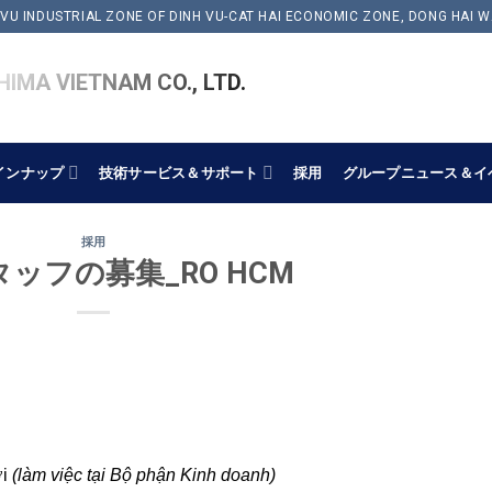
 VU INDUSTRIAL ZONE OF DINH VU-CAT HAI ECONOMIC ZONE, DONG HAI W
IMA VIETNAM CO., LTD.
インナップ
技術サービス＆サポート
採用
グループニュース＆イ
採用
ッフの募集_RO HCM
ời
(làm việc tại Bộ phận
Kinh doanh
)