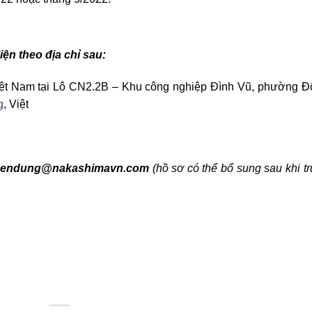
n theo địa chỉ sau:
tại Lô CN2.2B – Khu công nghiệp Đình Vũ, phường Đ
g
, Việt
tuyendung@nakashimavn.com
(hồ sơ có thể bổ sung sau khi t