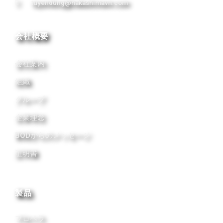
tuyendung@nakashimavn.com
会社概要
会社案内
組織
グループ
企業理念
BODからのメッセージ
証明書
製品
プロペラ