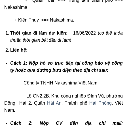
+ Quán Toan <=> Trung tâm thành phố <=>
Nakashima
+ Kiến Thụy <=> Nakashima.
Thời gian đi làm dự kiến:
16/06/2022 (
có thể thỏa
thuận thời gian bắt đầu đi làm
)
Liên hệ
:
Cách 1
:
Nộp hồ sơ trực tiếp tại cổng bảo vệ công
ty hoặc qua đường bưu điện theo địa chỉ sau:
Công ty TNHH Nakashima Việt Nam
Lô CN2.2B, Khu công nghiệp Đình Vũ, phường
Đông Hải 2, Quận
Hải An
, Thành phố
Hải Phòng
, Việt
Nam.
Cách 2
:
Nộp CV đến địa chỉ mail: