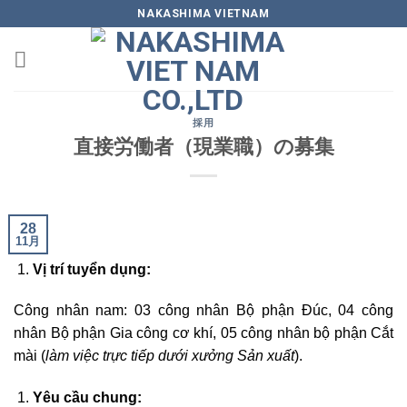
Skip
NAKASHIMA VIETNAM
to
content
採用
直接労働者（現業職）の募集
28
11月
Vị trí tuyển dụng:
Công nhân nam: 03 công nhân Bộ phận Đúc, 04 công
nhân Bộ phận Gia công cơ khí, 05 công nhân bộ phận Cắt
mài (
làm việc trực tiếp dưới xưởng Sản xuất
).
Yêu cầu chung: