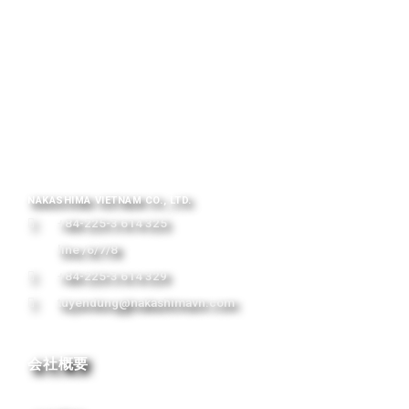
NAKASHIMA VIETNAM CO., LTD.
+84-225-3 614 325
line /6/7/8
+84-225-3 614 329
tuyendung@nakashimavn.com
会社概要