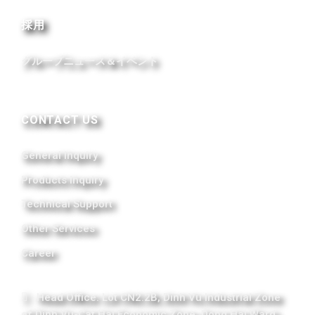
採用
グループニュース＆イベント
CONTACT US
General Inquiry
Products Inquiry
Technical Support
Other Services
Career
Head Office: Lot CN2.2B, Dinh Vu Industrial Zone
of Dinh Vu-Cat Hai Economic Zone, Dong Hai Ward,