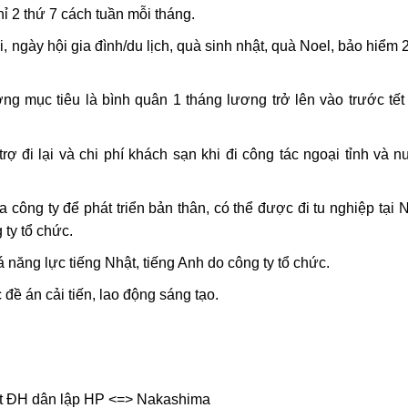
ỉ 2 thứ 7 cách tuần mỗi tháng.
, ngày hội gia đình/du lịch, quà sinh nhật, quà Noel, bảo hiểm
g mục tiêu là bình quân 1 tháng lương trở lên vào trước tế
ợ đi lại và chi phí khách sạn khi đi công tác ngoại tỉnh và 
ông ty để phát triển bản thân, có thể được đi tu nghiệp tại 
 ty tổ chức.
á năng lực tiếng Nhật, tiếng Anh do công ty tổ chức.
ề án cải tiến, lao động sáng tạo.
ợt ĐH dân lập HP <=> Nakashima