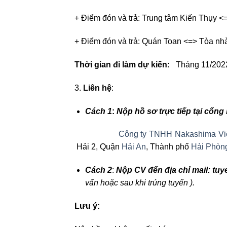
+ Điểm đón và trả: Trung tâm Kiến Thụy 
+ Điểm đón và trả: Quán Toan <=> Tòa nh
Thời gian đi làm dự kiến:
Tháng 11/202
3.
Liên hệ
:
Cách 1
:
Nộp hồ sơ trực tiếp tại cổng
Công ty TNHH Nakashima Vi
Hải 2, Quận
Hải An
, Thành phố
Hải Phòn
Cách 2
:
Nộp CV đến địa chỉ mail: 
vấn hoặc sau khi trúng tuyển
).
Lưu ý
: