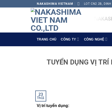
Skip
NAKASHIMA VIETNAM
LOT CN2.2B, DINH
to
content
NAKASH
TRANG CHỦ
CÔNG TY
CÔNG NGHỆ
TUYỂN DỤNG VỊ TR
23
Th11
Vị trí tuyển dụng: