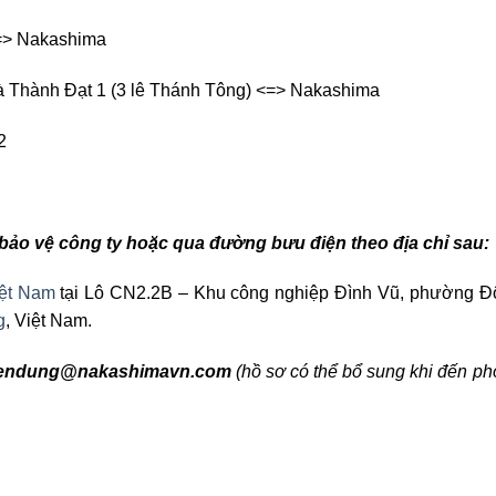
<=> Nakashima
à Thành Đạt 1 (3 lê Thánh Tông) <=> Nakashima
2
 bảo vệ công ty hoặc qua đường bưu điện theo địa chỉ sau:
ệt Nam
tại Lô CN2.2B – Khu công nghiệp Đình Vũ, phường Đ
g
, Việt Nam.
tuyendung@nakashimavn.com
(hồ sơ có thể bổ sung khi đến p