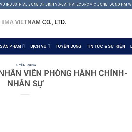
 VU INDUSTRIAL ZONE OF DINH VU-CAT HAI ECONOMIC ZONE, DONG HAI W
IMA VIETNAM CO., LTD.
SẢN PHẨM
DỊCH VỤ
TUYỂN DỤNG
TIN TỨC & SỰ KIỆN
TUYỂN DỤNG
Í NHÂN VIÊN PHÒNG HÀNH CHÍNH-
NHÂN SỰ