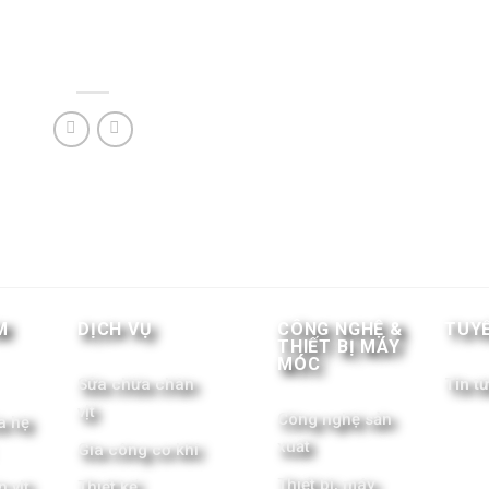
M
DỊCH VỤ
CÔNG NGHỆ &
TUY
THIẾT BỊ MÁY
MÓC
Sửa chữa chân
Tin t
vịt
Công nghệ sản
a hệ
xuất
Gia công cơ khí
Thiết bị, máy
 vịt
Thiết kế