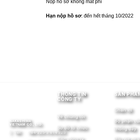
Nộp hồ sơ không mất phí
Hạn nộp hồ sơ
: đến hết tháng 10/2022
THÔNG TIN
SẢN PHẨ
CÔNG TY
Chân vịt
Về chúng tôi
Bộ phận củ
NAKASHIMA
VIETNAM CO., LTD.
Sơ đồ tổ chức
thống đẩy
Tel:
+84-225-3 614 325
Các công ty
Đầu bịt chân