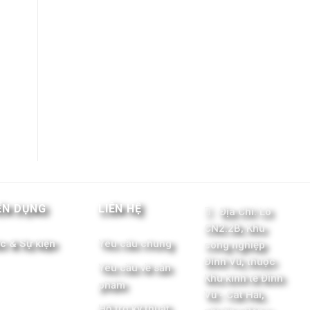
ỂN DỤNG
LIÊN HỆ
Địa Chỉ: Lô
CN2.2B, Khu
ức & Sự kiện
Yêu cầu chung
công nghiệp
Đình Vũ, thuộc
Yêu cầu về sản
Khu kinh tế Đình
phẩm
Vũ - Cát Hải,
Hỗ trợ kỹ thuật