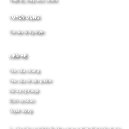
Thiết bị, máy móc chính
TUYỂN DỤNG
Tin tức & Sự kiện
LIÊN HỆ
Yêu cầu chung
Yêu cầu về sản phẩm
Hỗ trợ kỹ thuật
Dịch vụ khác
Tuyển dụng
Địa Chỉ: Lô CN2.2B, Khu công nghiệp Đình Vũ, thuộc