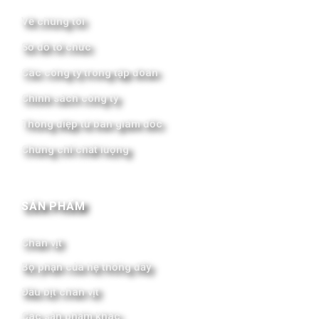
Về chúng tôi
Sơ đồ tổ chức
Các công ty trong tập đoàn
Chính sách công ty
Thông điệp từ ban giám đốc
Chứng chỉ chất lượng
SẢN PHẨM
Chân vịt
Bộ phận của hệ thống đẩy
Đầu bịt chân vịt
Các sản phẩm khác