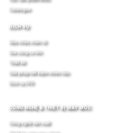
Catalogue
DỊCH VỤ
Sửa chữa chân vịt
Gia công cơ khí
Thiết kế
Giải pháp tiết kiệm nhiên liệu
Dịch vụ CFD
CÔNG NGHỆ & THIẾT BỊ MÁY MÓC
Công nghệ sản xuất