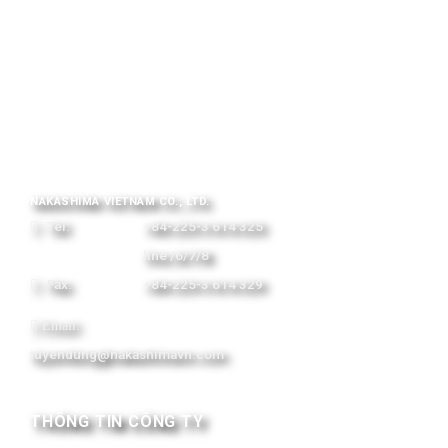
NAKASHIMA VIETNAM CO., LTD.
Tel:
+84-225-3 614 325
line /6/7/8
Fax:
+84-225-3 614 329
Email:
tuyendung@nakashimavn.com
THÔNG TIN CÔNG TY