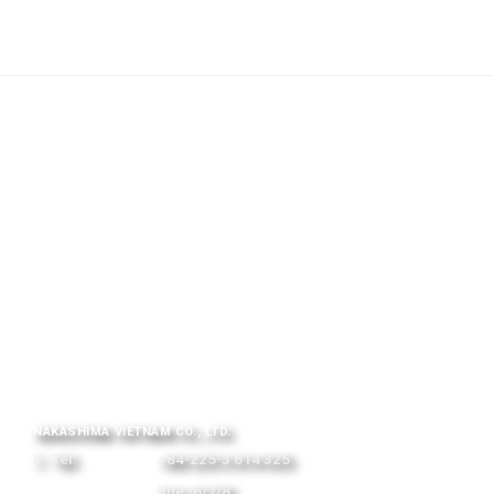
NAKASHIMA VIETNAM CO., LTD.
Tel:
+84-225-3 614 325
line /6/7/8