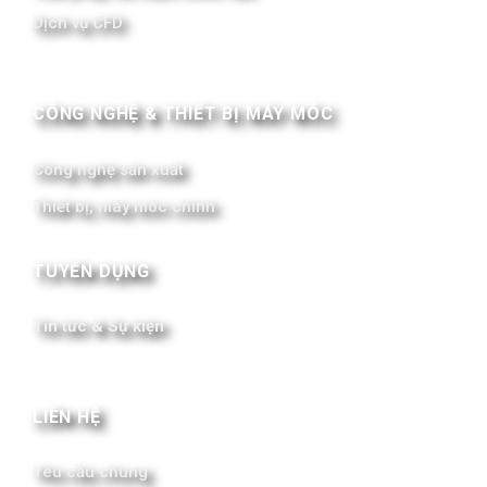
Dịch vụ CFD
CÔNG NGHỆ & THIẾT BỊ MÁY MÓC
Công nghệ sản xuất
Thiết bị, máy móc chính
TUYỂN DỤNG
Tin tức & Sự kiện
LIÊN HỆ
Yêu cầu chung