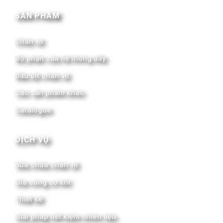
SẢN PHẨM
Chân vịt
Bộ phận của hệ thống đẩy
Đầu bịt chân vịt
Các sản phẩm khác
Catalogue
DỊCH VỤ
Sửa chữa chân vịt
Gia công cơ khí
Thiết kế
Giải pháp tiết kiệm nhiên liệu