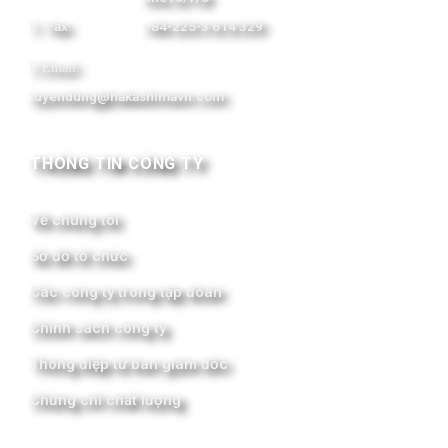
Fax:
+84-225-3 614 329
Email:
tuyendung@nakashimavn.com
THÔNG TIN CÔNG TY
Về chúng tôi
Sơ đồ tổ chức
Các công ty trong tập đoàn
Chính sách công ty
Thông điệp từ ban giám đốc
Chứng chỉ chất lượng